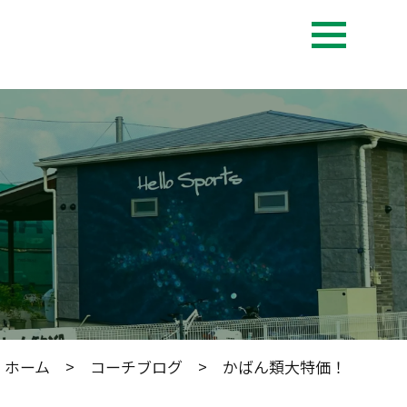
ホーム
>
コーチブログ
> かばん類大特価！