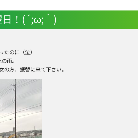
！(´;ω;｀)
ったのに（泣）
続の雨。
女の方、振替に来て下さい。