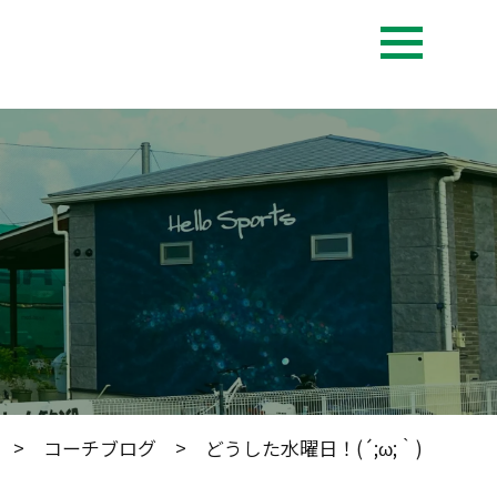
>
コーチブログ
> どうした水曜日！(´;ω;｀)