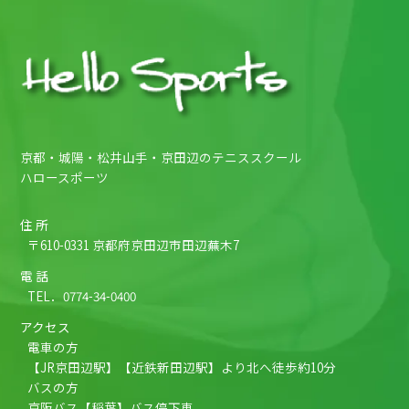
京都・城陽・松井山手・京田辺のテニススクール
ハロースポーツ
住 所
〒610-0331 京都府京田辺市田辺蕪木7
電 話
TEL．
0774-34-0400
アクセス
電車の方
【JR京田辺駅】【近鉄新田辺駅】より北へ徒歩約10分
バスの方
京阪バス【稲葉】バス停下車