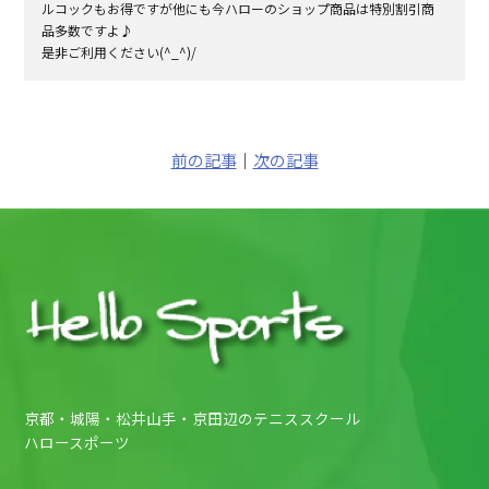
ルコックもお得ですが他にも今ハローのショップ商品は特別割引商
品多数ですよ♪
是非ご利用ください(^_^)/
前の記事
｜
次の記事
京都・城陽・松井山手・京田辺のテニススクール
ハロースポーツ