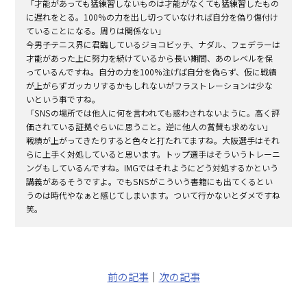
「才能があっても猛練習しないものは才能がなくても猛練習したもの
に遅れをとる。100%の力を出し切っていなければ自分を偽り傷付け
ていることになる。周りは関係ない」
今男子テニス界に君臨しているジョコビッチ、ナダル、フェデラーは
才能があった上に努力を続けているから長い期間、あのレベルを保
っているんですね。自分の力を100%注げば自分を偽らず、仮に戦績
が上がらずガッカリするかもしれないがフラストレーションは少な
いという事ですね。
「SNSの場所では他人に何を言われても惑わされないように。高く評
価されている証拠ぐらいに思うこと。逆に他人の賞賛も求めない」
戦績が上がってきたりすると色々と打たれてますね。大阪選手はそれ
らに上手く対処していると思います。トップ選手はそういうトレーニ
ングもしているんですね。IMGではそれようにどう対処するかという
講義があるそうですよ。でもSNSがこういう書籍にも出てくるとい
うのは時代やなぁと感じてしまいます。ついて行かないとダメですね
笑。
前の記事
｜
次の記事