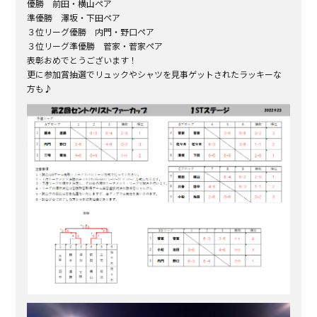
優勝 前田・横山ペア
準優勝 澤坂・下田ペア
３位リーグ優勝 内門・野口ペア
３位リーグ準優勝 菅家・菅家ペア
表彰おめでとうございます！
更に参加賞抽選でリュックやシャツを見事ゲットされたラッキーな
方も♪