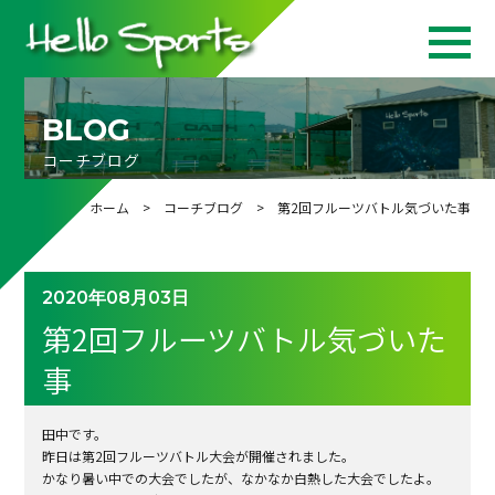
BLOG
コーチブログ
ホーム
>
コーチブログ
> 第2回フルーツバトル気づいた事
2020年08月03日
第2回フルーツバトル気づいた
事
田中です。
昨日は第
2
回フルーツバトル大会が開催されました。
かなり暑い中での大会でしたが、なかなか白熱した大会でしたよ。