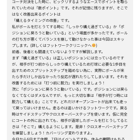
コーチ対決をした時に、ビックリするようなエースでポイントを取ら
れていたのは「数ポイント」です。それが記憶に残りますが、そこで
はなく改善出来るポイントは
「構えるタイミングの改善」です。
私がボールを打とうてする時に「しっかり構え過ぎている」か「ポ
ジションに戻ろうと動いている」という場面が多かったです。ボール
の打ち方が悪くてバランスを崩して動けなかった事は今回はスキッ
プします。
(
詳しくはフットワーククリニックへ
)
前者、後者とも間違えていないようですが解説します。
まず「構え過ぎている」は正しいポジションには立っているのです
が、相手が打つ前からしっかり構えているため打球に必要な
1
歩目を
出すためのスプリットステップを踏めない為に、実際にボールが来
たら手だけしか出なかったり反応が遅れたりしてしまいます。それを
改善するためには「打つ前に脱力」を実行しましょう！
次に「ポジションに戻ろうと動いている」です。ポジションには戻ら
なくてなくはダメなんですが、もっと大切な事は「相手が打つ時には
脱力して構える」ことです。どれだけオープンコートが出来ても走っ
て戻ってはいけません。走るのは追いかけるフットワークです。戻る
時はサイドステップやクロスオーバーステップを使います。仮に完全
にコートの外に出されても、相手が返球したボールを打とうしてると
きは「そこで」構えるようにします。是非！クロスオーバーステップ
を練習しましょう！カバーリング変わりますよ。
今日から
6
日まで休館、
7
日はイベントですね。休みの期間はもちろ