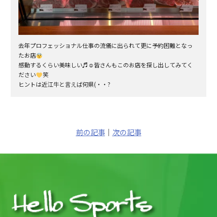
去年プロフェッショナル仕事の流儀に出られて更に予約困難となっ
たお店
感動するくらい美味しい♬☺皆さんもこのお店を探し出してみてく
ださい
笑
ヒントは近江牛と言えば何県(・・?
前の記事
｜
次の記事