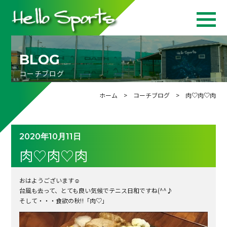
BLOG
コーチブログ
ホーム
>
コーチブログ
> 肉♡肉♡肉
2020年10月11日
肉♡肉♡肉
おはようございます☺
台風も去って、とても良い気候でテニス日和ですね(^^♪
そして・・・食欲の秋‼「肉♡」