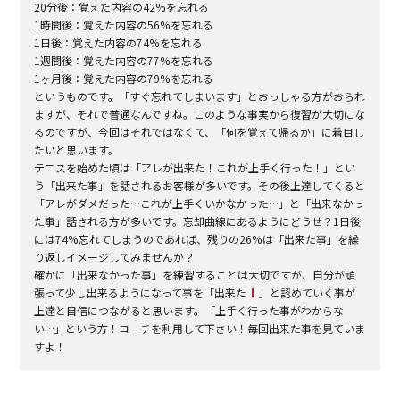
20
分後：覚えた内容の
42%
を忘れる
1
時間後：覚えた内容の
56%
を忘れる
1
日後：覚えた内容の
74%
を忘れる
1
週間後：覚えた内容の
77%
を忘れる
1
ヶ月後：覚えた内容の
79%
を忘れる
というものです。「すぐ忘れてしまいます」とおっしゃる方がおられ
ますが、それで普通なんですね。このような事実から復習が大切にな
るのですが、今回はそれではなくて、「何を覚えて帰るか」に着目し
たいと思います。
テニスを始めた頃は「アレが出来た！これが上手く行った！」とい
う「出来た事」を話されるお客様が多いです。その後上達してくると
「アレがダメだった
…
これが上手くいかなかった
…
」と「出来なかっ
た事」話される方が多いです。忘却曲線にあるようにどうせ？
1
日後
には
74%
忘れてしまうのであれば、残りの
26%
は「出来た事」を繰
り返しイメージしてみませんか？
確かに「出来なかった事」を練習することは大切ですが、自分が頑
張って少し出来るようになって事を「出来た
」と認めていく事が
上達と自信につながると思います。「上手く行った事がわからな
い
…
」という方！コーチを利用して下さい！毎回出来た事を見ていま
すよ！