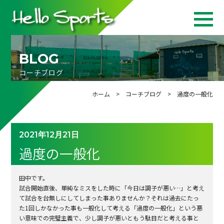
BLOG
コーチブログ
ホーム
>
コーチブログ
> 過度の一般化
2021年12月21日
過度の一般化
田中です。
試合開始直後、単純なミスをした時に「今日は調子が悪い
…
」と考え
て試合を台無しにしてしまった事ありませんか？それは過去にたっ
た
1
回しかなかった事も一般化して考える「過度の一般化」という悪
い意味での完璧主義で、少し調子が悪いともう駄目だと考える事と