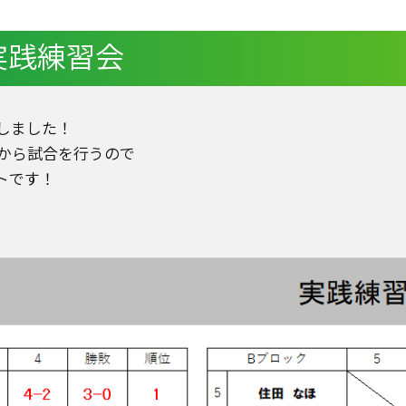
 実践練習会
催しました！
から試合を行うので
トです！