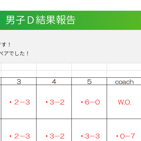
tle 男子Ｄ結果報告
です！
ペアでした！